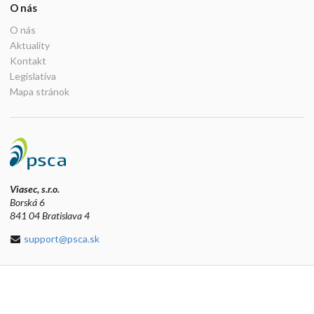
O nás
O nás
Aktuality
Kontakt
Legislatíva
Mapa stránok
Viasec, s.r.o.
Borská 6
841 04 Bratislava 4
support@psca.sk