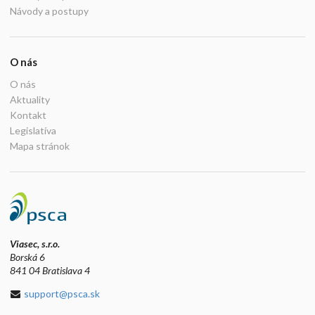
Návody a postupy
O nás
O nás
Aktuality
Kontakt
Legislatíva
Mapa stránok
Viasec, s.r.o.
Borská 6
841 04 Bratislava 4
support@psca.sk