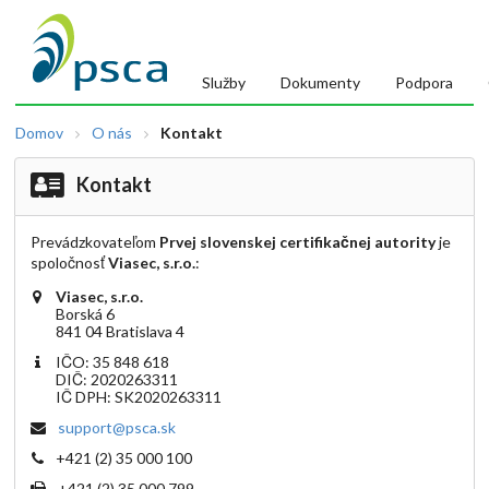
Služby
Dokumenty
Podpora
Domov
O nás
Kontakt
Kontakt
Prevádzkovateľom
Prvej slovenskej certifikačnej autority
je
spoločnosť
Viasec, s.r.o.
:
Viasec, s.r.o.
Borská 6
841 04 Bratislava 4
IČO: 35 848 618
DIČ: 2020263311
IČ DPH: SK2020263311
support@psca.sk
+421 (2) 35 000 100
+421 (2) 35 000 799